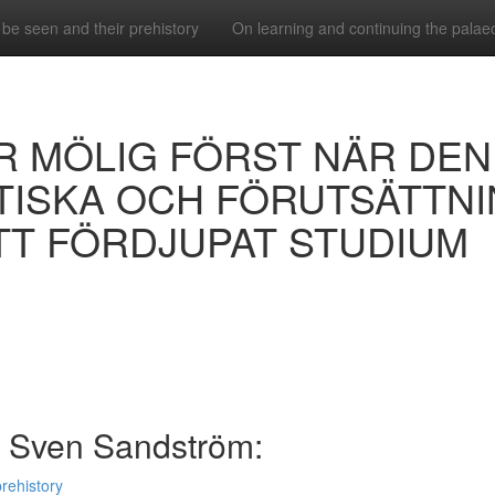
be seen and their prehistory
On learning and continuing the palaeoli
R MÖLIG FÖRST NÄR DE
RTISKA OCH FÖRUTSÄTTN
T FÖRDJUPAT STUDIUM
av Sven Sandström:
rehistory