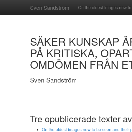
Sven Sandström
On the oldest images now to 
SÄKER KUNSKAP Ä
PÅ KRITISKA, OPA
OMDÖMEN FRÅN ET
Sven Sandström
Tre opublicerade texter 
On the oldest images now to be seen and their p