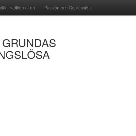
tic tradition of art
Passion och Repression
N GRUNDAS
INGSLÖSA